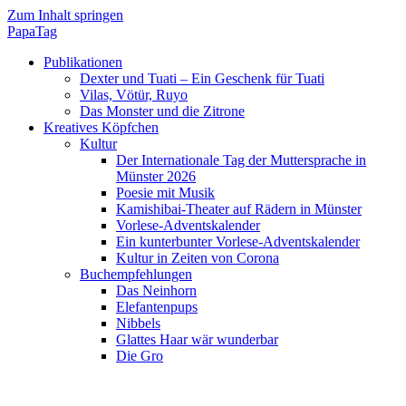
Zum Inhalt springen
PapaTag
Publikationen
Dexter und Tuati – Ein Geschenk für Tuati
Vilas, Vötür, Ruyo
Das Monster und die Zitrone
Kreatives Köpfchen
Kultur
Der Internationale Tag der Muttersprache in
Münster 2026
Poesie mit Musik
Kamishibai-Theater auf Rädern in Münster
Vorlese-Adventskalender
Ein kunterbunter Vorlese-Adventskalender
Kultur in Zeiten von Corona
Buchempfehlungen
Das Neinhorn
Elefantenpups
Nibbels
Glattes Haar wär wunderbar
Die Gro